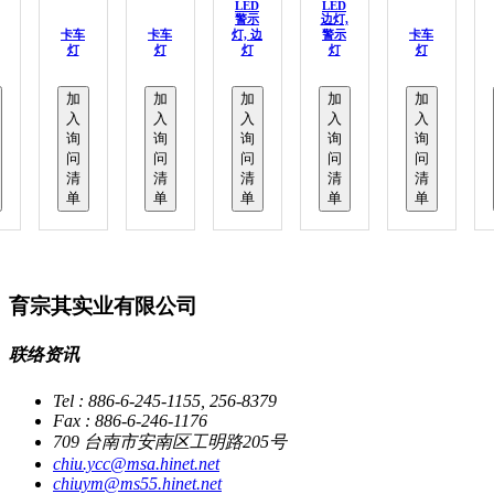
LED
LED
警示
边灯,
卡车
卡车
灯, 边
警示
卡车
灯
灯
灯
灯
灯
加
加
加
加
加
入
入
入
入
入
询
询
询
询
询
问
问
问
问
问
清
清
清
清
清
单
单
单
单
单
育宗其实业有限公司
联络资讯
Tel : 886-6-245-1155, 256-8379
Fax : 886-6-246-1176
709 台南市安南区工明路205号
chiu.ycc@msa.hinet.net
chiuym@ms55.hinet.net