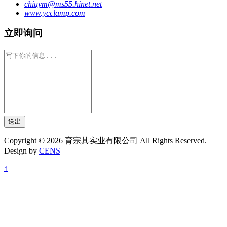
chiuym@ms55.hinet.net
www.ycclamp.com
立即询问
送出
Copyright © 2026 育宗其实业有限公司 All Rights Reserved.
Design by
CENS
↑