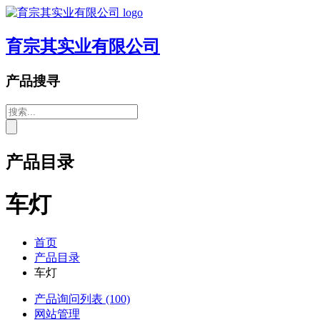
育宗其实业有限公司
产品搜寻
产品目录
车灯
首页
产品目录
车灯
产品询问列表
(100)
网站管理