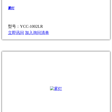
雾灯
型号：YCC-1002LR
立即讯问
加入询问清单