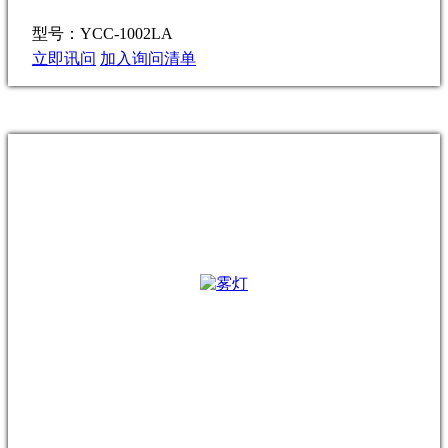
型号：YCC-1002LA
立即讯问
加入询问清单