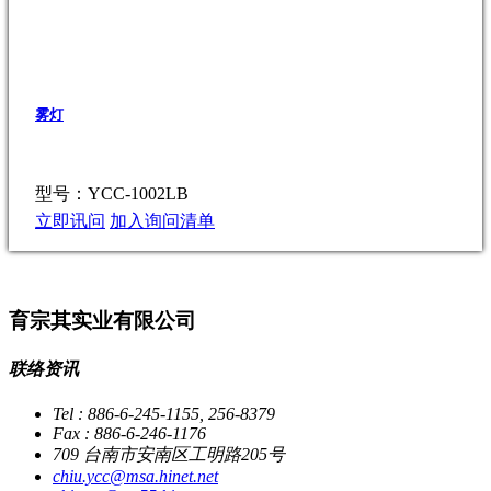
雾灯
型号：YCC-1002LB
立即讯问
加入询问清单
育宗其实业有限公司
联络资讯
Tel : 886-6-245-1155, 256-8379
Fax : 886-6-246-1176
709 台南市安南区工明路205号
chiu.ycc@msa.hinet.net