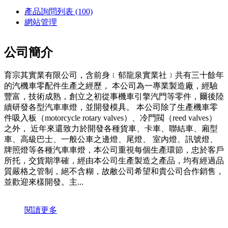
產品詢問列表
(100)
網站管理
公司簡介
育宗其實業有限公司，含前身﹝郁龍泉實業社﹞共有三十餘年
的汽機車零配件生產之經歷， 本公司為一專業製造廠，經驗
豐富，技術成熟，創立之初從事機車引擎汽門等零件，爾後陸
續研發各型汽車車燈，並開發模具。 本公司除了生產機車零
件吸入板（motorcycle rotary valves）、冷門閥（reed valves）
之外， 近年來還致力於開發各種貨車、卡車、聯結車、廂型
車、高級巴士、一般公車之邊燈、尾燈、 室內燈、訊號燈、
牌照燈等各種汽車車燈，本公司重視每個生產環節，忠於客戶
所托，交貨期準確，經由本公司生產製造之產品，均有經過品
質嚴格之管制，絕不含糊，故敝公司希望和貴公司合作銷售，
並歡迎來樣開發。主...
閱讀更多