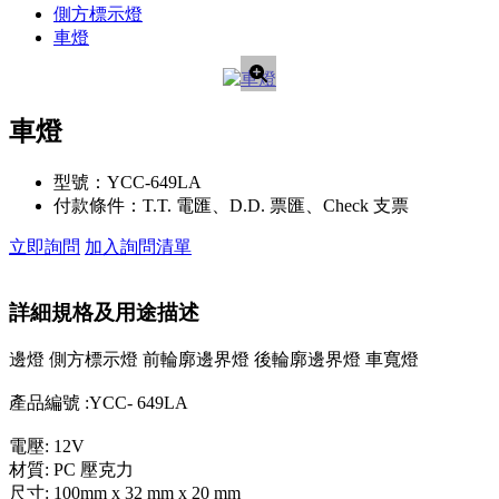
側方標示燈
車燈
車燈
型號：
YCC-649LA
付款條件：
T.T. 電匯、D.D. 票匯、Check 支票
立即詢問
加入詢問清單
詳細規格及用途描述
邊燈 側方標示燈 前輪廓邊界燈 後輪廓邊界燈 車寬燈
產品編號 :YCC- 649LA
電壓: 12V
材質: PC 壓克力
尺寸: 100mm x 32 mm x 20 mm