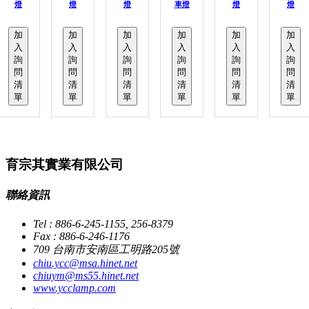
燈
燈
燈
車燈
燈
燈
加
加
加
加
加
加
入
入
入
入
入
入
詢
詢
詢
詢
詢
詢
問
問
問
問
問
問
清
清
清
清
清
清
單
單
單
單
單
單
育宗其實業有限公司
聯絡資訊
Tel : 886-6-245-1155, 256-8379
Fax : 886-6-246-1176
709 台南市安南區工明路205號
chiu.ycc@msa.hinet.net
chiuym@ms55.hinet.net
www.ycclamp.com