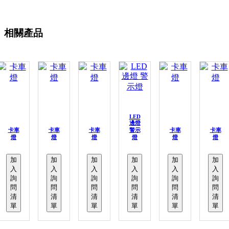
相關產品
LED
邊燈
卡車
卡車
卡車
警示
卡車
卡車
燈
燈
燈
燈
燈
燈
加
加
加
加
加
加
入
入
入
入
入
入
詢
詢
詢
詢
詢
詢
問
問
問
問
問
問
清
清
清
清
清
清
單
單
單
單
單
單