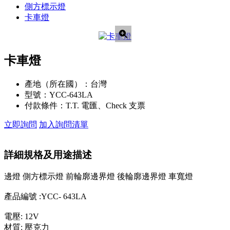
側方標示燈
卡車燈
卡車燈
產地（所在國）：
台灣
型號：
YCC-643LA
付款條件：
T.T. 電匯、Check 支票
立即詢問
加入詢問清單
詳細規格及用途描述
邊燈 側方標示燈 前輪廓邊界燈 後輪廓邊界燈 車寬燈
產品編號 :YCC- 643LA
電壓: 12V
材質: 壓克力