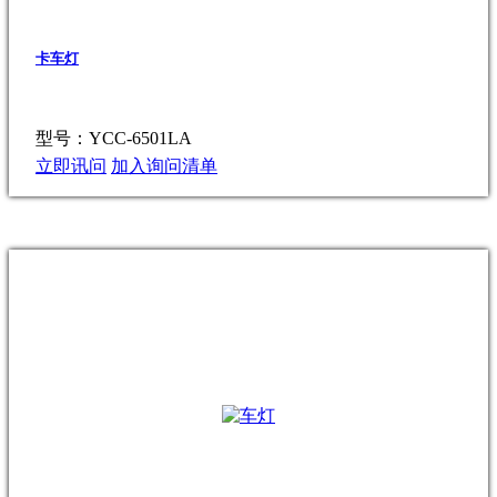
卡车灯
型号：YCC-6501LA
立即讯问
加入询问清单