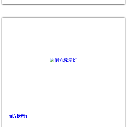
侧方标示灯