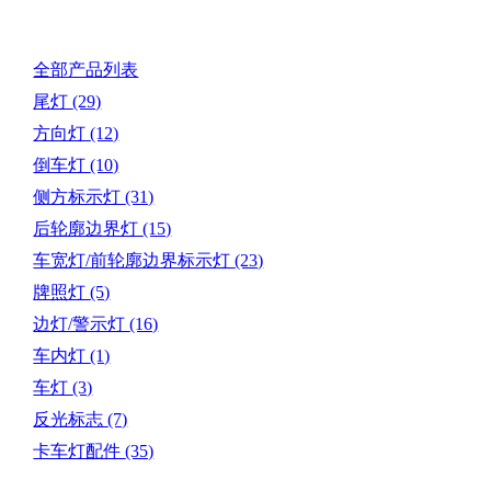
全部产品列表
尾灯
(29)
方向灯
(12)
倒车灯
(10)
侧方标示灯
(31)
后轮廓边界灯
(15)
车宽灯/前轮廓边界标示灯
(23)
牌照灯
(5)
边灯/警示灯
(16)
车内灯
(1)
车灯
(3)
反光标志
(7)
卡车灯配件
(35)