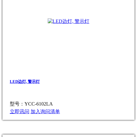
LED边灯, 警示灯
型号：YCC-6102LA
立即讯问
加入询问清单