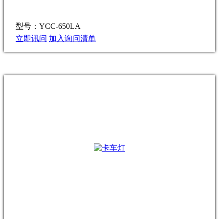
型号：YCC-650LA
立即讯问
加入询问清单