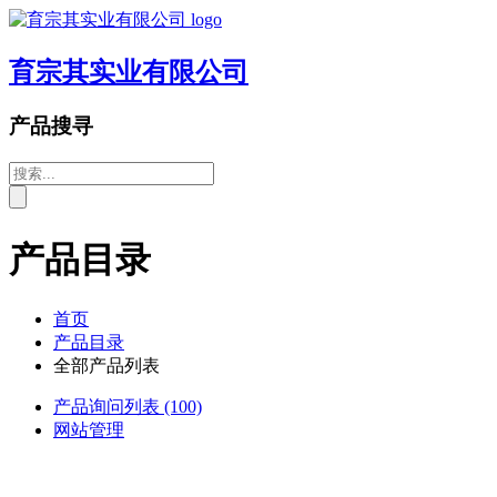
育宗其实业有限公司
产品搜寻
产品目录
首页
产品目录
全部产品列表
产品询问列表
(100)
网站管理
产品目录